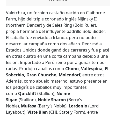
Valetchka, un fornido castaño nacido en Claibor­ne
Farm, hijo del triple coronado inglés Nijinsky II
(Northern Dancer) y de Sales Ring (Bold Ruler),
propia hermana del influyente padrillo Bold Bidder.
El caballo fue enviado a Irlanda, pero no pudo
desarrollar campaña como dos añero. Regresó a
Estados Unidos donde ganó dos carreras y fue placé
en otras cuatro en una corta campaña debido a una
lesión. Importado a Perú reinó por algunas tempo­
radas. Produjo caballos como
Chono
, Vallespina, El
Soberbio, Gran Chuncho, Molendorf
, entre otros.
Además, como abuelo materno, estuvo presente en
los pedigrís de caballos muy importantes
como
Quicklift
(Stallion),
No me
Sigan
(Stallion),
Noble Sharon
(Berry’s
Noble),
Mufasa
(Berry’s Noble),
Lordonio
(Lord
Layabout),
Viste Bien
(CHI, Stately Form), entre