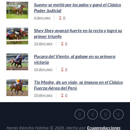
Suemy se metió por los palos y ganó el Clásico
Poder Judicial
6 days ago
0
Shey Shey avanzó fuerte en la recta y logró su
primer triunfo
13 days ago
0
Pucara del Viento, al galope en su primera
victoria
14 days ago
0
Tío Moshe, de un viaje, se impuso en el Clásico
Fuerza Aérea del Perú
20 days ago
0
Haras Rancho Fatima © 2026 .Hecho por
Ecuaproducciones