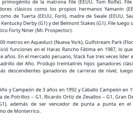
 primogénito de la matrona File (EEUU, Tom Rolfe). File
dores clásicos como los propios hermanos Yamanin (E
como de Tuerta (EEUU, Forli), madre de Swale (EEUU, Sea
Kentucky Derby (G1) y del Belmont Stakes (G1). File luego s
co Forty Niner (Mr. Prospector).
.200 metros en Aqueduct (Nueva York), Gulfstream Park (Flor
 inició funciones en el Haras Rancho Fátima en 1987, lo que
te años. En el mercado peruano, Stack fue tres veces líder e
adrillo del Año. Produjo treintaitrés hijos ganadores clási
 descen­dientes ganadores de carreras de nivel, luego
l Año y Campeón de 3 años en 1992 y Caballo Campeón en 1
de Potri­llos – G1, Ricardo Ortiz de Zevallos – G1, Gran D
G1), además de ser vencedor de punta a punta en el
omo de Monterrico.