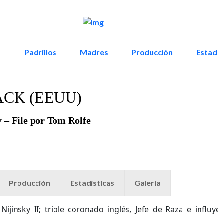
s
Padrillos
Madres
Producción
Estadí
ACK (EEUU)
y – File por Tom Rolfe
Producción
Estadísticas
Galería
ijinsky II; triple coronado inglés, Jefe de Raza e influy