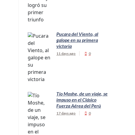
Pucara del Viento, al
galope en su primera
victoria
11 days ago
0
Tío Moshe, de un viaje, se
impuso en el Clásico
Fuerza Aérea del Perú
17 days ago
0