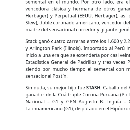
semental en el mundo. Por otro lado, era el
vencedora clásica y hermana de otros gana
Herbager) y Perpetual (EEUU, Herbager), así 
Slew), doble coronado ameri­cano, vencedor del 
madre del sensacional corredor y gigante genéti
Stack ganó cuatro carreras entre los 1.600 y 2
y Arlington Park (Illinois). Importado al Perú
inicio a una era que se extendería por casi vein
Estadística General de Padrillos y tres veces P
siendo por mucho tiempo el semental con más
sensacional Postín.
Sin duda, su mejor hijo fue
STASH
, Caballo de
ganador de la Cuádruple Corona Peruana (Polla 
Nacional – G1 y GPN Augusto B. Leguía – 
Latinoamericano (G1), disputado en el Hipódr