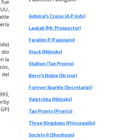
 fue
EUU,
Admiral’s Cruise (A.P. Indy)
ttle
ería
Laubali (Mr. Prospector)
Farallón P. (Fappiano)
ida)
 dio
Stack (Nijinsky)
n la
Stallion (Tan Pronto)
cos,
 del
Berry’s Noble (Sir Ivor)
Forever Sparkle (Secretariat)
993,
Valetchka (Nijinsky)
erby
 GPI
Tan Pronto (Pronto)
Three Kingdoms (Princequillo)
Society II (Sheshoon)