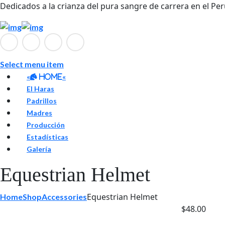
Dedicados a la crianza del pura sangre de carrera en el Pe
Select menu item
«
«
Home
El Haras
Padrillos
Madres
Producción
Estadísticas
Galería
Equestrian Helmet
Equestrian Helmet
Home
Shop
Accessories
$
48.00