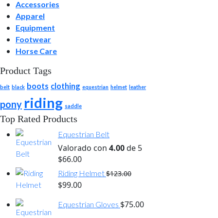
Accessories
Apparel
Equipment
Footwear
Horse Care
Product Tags
boots
clothing
belt
black
equestrian
helmet
leather
riding
pony
saddle
Top Rated Products
Equestrian Belt
Valorado con
4.00
de 5
$
66.00
Riding Helmet
$
123.00
El
El
$
99.00
precio
precio
$
75.00
Equestrian Gloves
original
actual