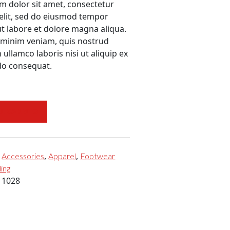
m dolor sit amet, consectetur
 elit, sed do eiusmod tempor
ut labore et dolore magna aliqua.
 minim veniam, quis nostrud
 ullamco laboris nisi ut aliquip ex
o consequat.
L CARRITO
:
,
,
Accessories
Apparel
Footwear
ding
:
1028