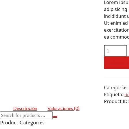
Lorem ipsu
adipisicing
incididunt 
Ut enim ad
exercitation
ea commod
Equestrian
Helmet
cantidad
AÑADIR A
Categorías
Etiqueta:
ri
Product ID
Descripción
Valoraciones (0)
Product Categories