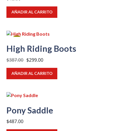
AÑADIR AL CARRITO
¡OFER
High Riding Boots
TA!
El
El
$
387.00
$
299.00
precio
precio
original
actual
AÑADIR AL CARRITO
era:
es:
$387.00.
$299.00.
Pony Saddle
$
487.00