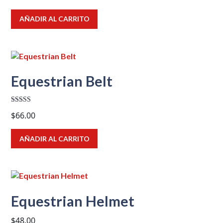
AÑADIR AL CARRITO
Equestrian Belt
Valorado
$
66.00
con
4.00
de 5
AÑADIR AL CARRITO
Equestrian Helmet
$
48.00