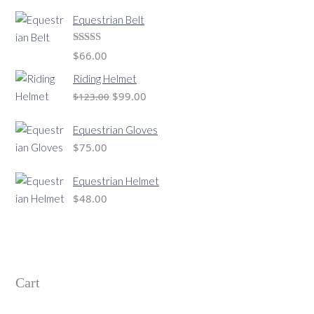
Equestrian Belt
Valorado
$
66.00
con
4.00
de 5
Riding Helmet
El
El
$
99.00
$
123.00
precio
precio
Equestrian Gloves
original
actual
$
75.00
era:
es:
$123.00.
$99.00.
Equestrian Helmet
$
48.00
Cart