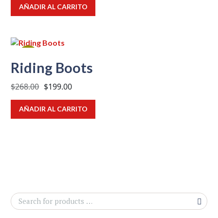
AÑADIR AL CARRITO
¡OFER
Riding Boots
TA!
El
El
$
268.00
$
199.00
precio
precio
original
actual
AÑADIR AL CARRITO
era:
es:
$268.00.
$199.00.