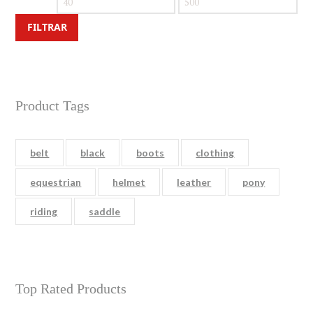
Precio
Precio
mínimo
máximo
FILTRAR
Product Tags
belt
black
boots
clothing
equestrian
helmet
leather
pony
riding
saddle
Top Rated Products