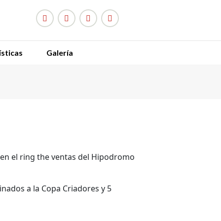
sticas
Galería
N
d
a en el ring the ventas del Hipodromo
inados a la Copa Criadores y 5