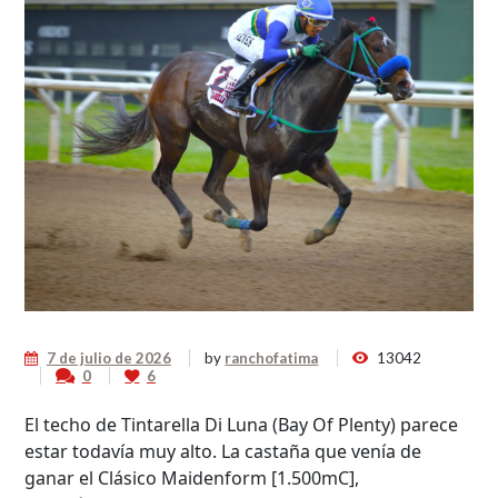
7 de julio de 2026
by
ranchofatima
13042
0
6
El techo de Tintarella Di Luna (Bay Of Plenty) parece
estar todavía muy alto. La castaña que venía de
ganar el Clásico Maidenform [1.500mC],