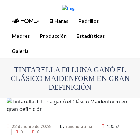
«
«
El Haras
Padrillos
Home
Madres
Producción
Estadísticas
Galería
TINTARELLA DI LUNA GANÓ EL
CLÁSICO MAIDENFORM EN GRAN
DEFINICIÓN
22 de junio de 2026
by
ranchofatima
13057
0
6