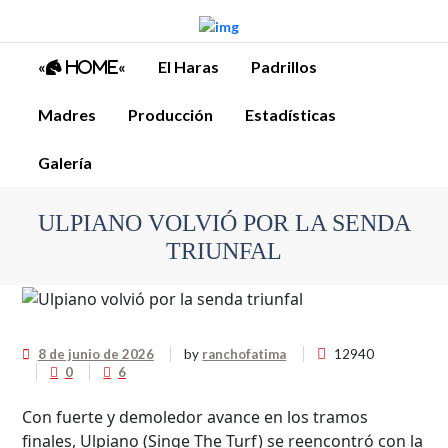
«
«
El Haras
Padrillos
Home
Madres
Producción
Estadísticas
Galería
ULPIANO VOLVIÓ POR LA SENDA
TRIUNFAL
8 de junio de 2026
by
ranchofatima
12940
0
6
Con fuerte y demoledor avance en los tramos
finales, Ulpiano (Singe The Turf) se reencontró con la