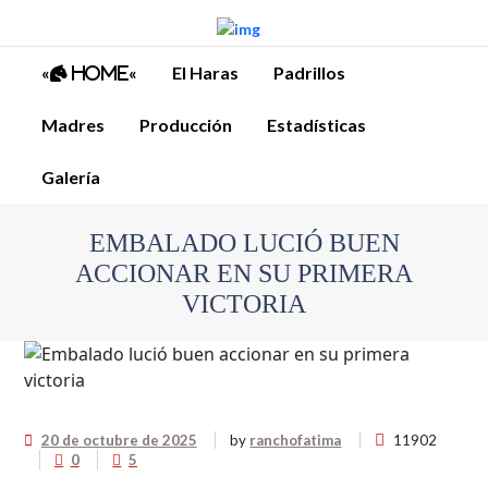
«
«
El Haras
Padrillos
Home
Madres
Producción
Estadísticas
Galería
EMBALADO LUCIÓ BUEN
ACCIONAR EN SU PRIMERA
VICTORIA
20 de octubre de 2025
by
ranchofatima
11902
0
5