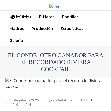
«
«
El Haras
Padrillos
Home
Madres
Producción
Estadísticas
Galería
EL CONDE, OTRO GANADOR PARA
EL RECORDADO RIVIERA
COCKTAIL
30 de julio de 2025
by
ranchofatima
11309
0
4