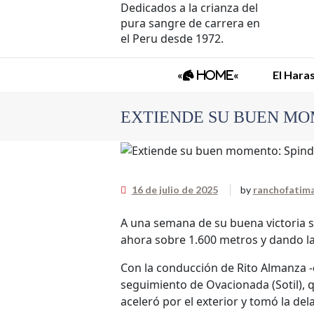
Dedicados a la crianza del
pura sangre de carrera en
el Peru desde 1972.
«
«
El Hara
Home
EXTIENDE SU BUEN MOM
a
16 de julio de 2025
by
ranchofatim
A una semana de su buena victoria s
ahora sobre 1.600 metros y dando l
Con la conducción de Rito Almanza -q
seguimiento de Ovacionada (Sotil), 
aceleró por el exterior y tomó la del