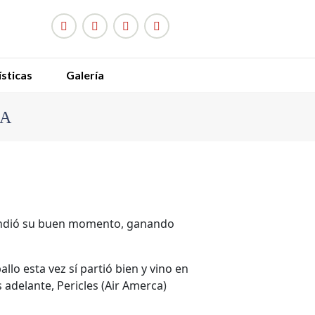
sticas
Galería
NA
T
l
xtendió su buen momento, ganando
lo esta vez sí partió bien y vino en
adelante, Pericles (Air Amerca)