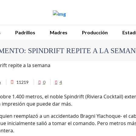
s
Padrillos
Madres
Producción
Estadí
ENTO: SPINDRIFT REPITE A LA SEMA
a
11219
0
4
obre 1.400 metros, el noble Spindrift (Riviera Cocktail) e
a impresión que puede dar más.
uien reemplazó a un accidentado Bragni Ylachoque- el cabal
que inicialmente salió a tomar el comando. Pero metros más 
antera.