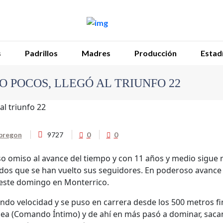
s
Padrillos
Madres
Producción
Estadí
 POCOS, LLEGÓ AL TRIUNFO 22
bregon
9727
0
0
caso omiso al avance del tiempo y con 11 años y medio sigue 
dos que se han vuelto sus seguidores. En poderoso avance fi
os este domingo en Monterrico.
iendo velocidad y se puso en carrera desde los 500 metros fi
isea (Comando Íntimo) y de ahí en más pasó a dominar, sac