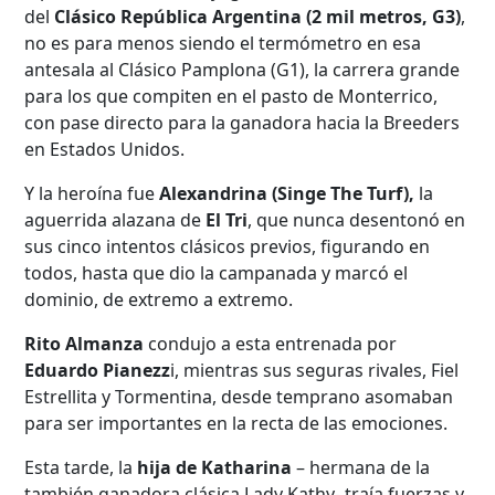
del
Clásico República Argentina (2 mil metros, G3)
,
no es para menos siendo el termómetro en esa
antesala al Clásico Pamplona (G1), la carrera grande
para los que compiten en el pasto de Monterrico,
con pase directo para la ganadora hacia la Breeders
en Estados Unidos.
Y la heroína fue
Alexandrina (Singe The Turf),
la
aguerrida alazana de
El Tri
, que nunca desentonó en
sus cinco intentos clásicos previos, figurando en
todos, hasta que dio la campanada y marcó el
dominio, de extremo a extremo.
Rito Almanza
condujo a esta entrenada por
Eduardo Pianezz
i, mientras sus seguras rivales, Fiel
Estrellita y Tormentina, desde temprano asomaban
para ser importantes en la recta de las emociones.
Esta tarde, la
hija de Katharina
– hermana de la
también ganadora clásica Lady Kathy- traía fuerzas y