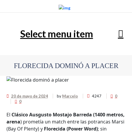
Select menu item
FLORECIDA DOMINÓ A PLACER
20 de mayo de 2024
by
Marcelo
4247
0
0
El
Clásico Ausgusto Mostajo Barreda (1400 metros,
arena
) prometía un match entre las potrancas Marsi
(Bay Of Plenty) y
Florecida (Power Word)
; sin