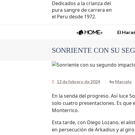
Dedicados a la crianza del
pura sangre de carrera en
el Peru desde 1972.
«
«
El Hara
Home
SONRIENTE CON SU SE
,
12 de febrero de 2024
by
Marcelo
En la senda del progreso. Así luce S
solo cuatro presentaciones. Es que e
Monterrico.
Esta tarde, con Diego Lozano, el ali
en persecución de Arkadius y al giro