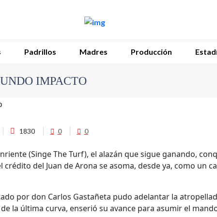
s
Padrillos
Madres
Producción
Estadí
GUNDO IMPACTO
1830
0
0
onriente (Singe The Turf), el alazán que sigue ganando, co
l crédito del Juan de Arona se asoma, desde ya, como un ca
stado por don Carlos Gastañeta pudo adelantar la atropella
 de la última curva, enserió su avance para asumir el mando