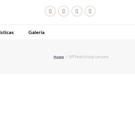
sticas
Galería
Off Peak Group Lessons
Home