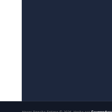
Haras Rancho Fatima © 2026 .Hecho por
Ecuaproducc