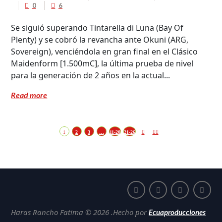
0
6
Se siguió superando Tintarella di Luna (Bay Of
Plenty) y se cobró la revancha ante Okuni (ARG,
Sovereign), venciéndola en gran final en el Clásico
Maidenform [1.500mC], la última prueba de nivel
para la generación de 2 años en la actual...
Read more
1
2
3
…
11-20
21-26
Haras Rancho Fatima © 2026 .Hecho por
Ecuaproducciones